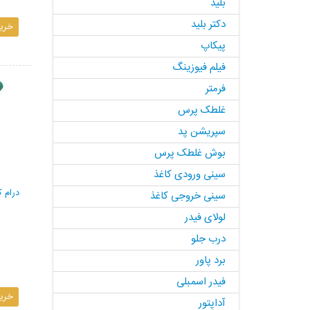
بلید
دکتر بلید
خری
پیکاپ
فیلم فیوزینگ
فرمتر
غلطک پرس
سپریشن پد
بوش غلطک پرس
سینی ورودی کاغذ
درام 
سینی خروجی کاغذ
لولای فیدر
درب جلو
برد پاور
فیدر اسمبلی
خری
آداپتور