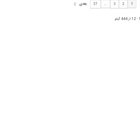
1
2
3
...
37
بعدی