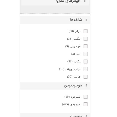
فیلترهای فعال:
شاخه‌ها
درام
(30)
مگنت
(33)
فوم رول
(9)
بلید
(3)
پیکاپ
(51)
فیلم فیوزینگ
(30)
فرمتر
(30)
موجودبودن
غلطک پرس
(24)
سپریشن پد
(19)
ناموجود
(19)
بوش غلطک پرس
(5)
موجودی
(425)
سینی ورودی کاغذ
(29)
سینی خروجی کاغذ
(17)
وضعیت