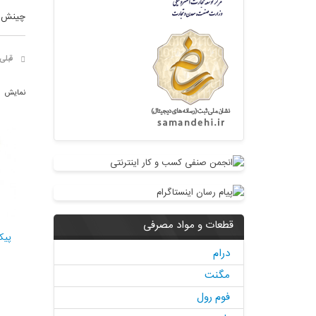
چینش
قبلی
نمایش 1 - 12 از 444 آیتم
قطعات و مواد مصرفی
درام
مگنت
فوم رول