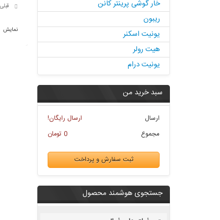
خار گوشی پرینتر کانن
قبلی
ریبون
نمایش 1 - 12 از 444 آیتم
یونیت اسکنر
هیت رولر
یونیت درام
سبد خرید من
ارسال
ارسال رایگان!
مجموع
0 تومان
ثبت سفارش و پرداخت
جستجوی هوشمند محصول