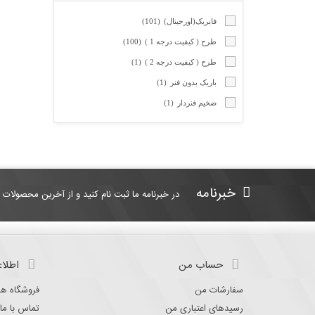
کابل فلت
(11)
فابریک(اورجینال)
(101)
ترانسفر رول
(1)
طرح ( کیفیت درجه 1 )
(100)
پورت usb
(1)
طرح ( کیفیت درجه 2 )
(1)
رول کاربن فکس
(4)
باریک بدون فنر
(1)
خار گوشی پرینتر کانن
(1)
ضخیم فنردار
(1)
ریبون
(3)
یونیت اسکنر
(10)
هیت رولر
(1)
یونیت درام
(1)
خبرنامه
در خبرنامه ما ثبت نام کنید و از آخرین محصولات 
حساب من
اطلاع
سفارشات من
فروشگاه ها
رسیدهای اعتباری من
تماس با ما