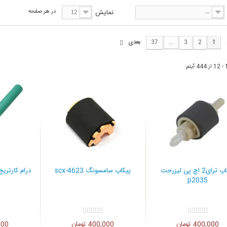
نمایش
در هر صفحه
12
--
1
2
3
...
37
بعدی
پیکاپ ترای2 اچ پی لیزرجت
پیکاپ سامسونگ scx-4623
درام کارتری
p2035
400,000 تومان
400,000 تومان
0,000