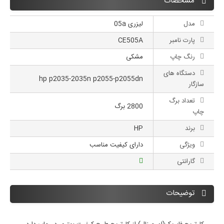
مشخصات
مدل
لیزری 05a
پارت نامبر
CE505A
رنگ چاپ
مشکی
دستگاه های
hp p2035-2035n p2055-p2055dn
سازگار
تعداد برگ
2800 برگ
چاپ
برند
HP
ویژگی
دارای کیفیت مناسب
گارانتی
توضیحات