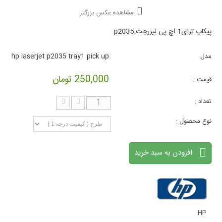
مشاهده عکس بزرگتر
پیکاپ ترای1 اچ پی لیزرجت p2035
مدل
hp laserjet p2035 tray1 pick up
250,000 تومان
قیمت :
تعداد :
نوع محصول :
افزودن به سبد خرید
HP