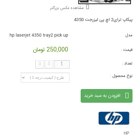
مشاهده عکس بزرگتر
پیکاپ ترای2 اچ پی لیزرجت 4350
مدل
hp laserjet 4350 tray2 pick up
250,000 تومان
قیمت :
تعداد :
نوع محصول :
افزودن به سبد خرید
HP