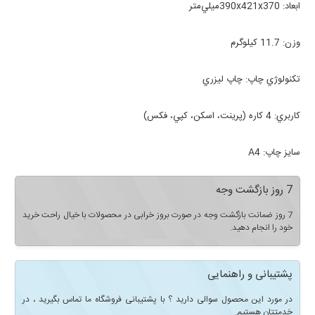
ابعاد:
390x421x370ميلي‌متر
وزن:
11.7 کيلوگرم
تکنولوژي چاپ:
چاپ ليزري
کاربري:
4 کاره (پرينت، اسکن، کپي، فکس)
سايز چاپ:
A4
7 روز بازگشت وجه
7 روز ضمانت بازگشت وجه در صورت بروز خرابی در محصولات با خیال راحت خرید
خود را انجام دهید.
پشتیبانی و راهنمایی
در مورد این محصول سوالی دارید ؟ با پشتیبانی فروشگاه ما تماس بگیرید ، در
خدمتتان هستیم.