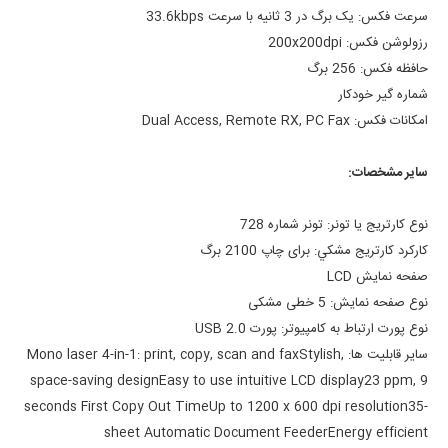
سرعت فکس:
یک برگ در 3 ثانیه با سرعت 33.6kbps
رزولوشن فکس:
200x200dpi
حافظه فکس:
256 برگ
شماره گير خودکار
امکانات فکس:
Dual Access, Remote RX, PC Fax
ساير مشخصات:
نوع کارتريج يا تونر:
تونر شماره 728
کارکرد کارتريج مشکي:
برای چاپ 2100 برگ
صفحه نمايش LCD
نوع صفحه نمايش:
5 خطی مشکی
نوع پورت ارتباط به کامپيوتر:
پورت USB 2.0
ساير قابليت ها:
Stylish,
Mono laser 4-in-1: print, copy, scan and fax
space-saving design
Easy to use intuitive LCD display
23 ppm, 9
seconds First Copy Out Time
Up to 1200 x 600 dpi resolution
35-
sheet Automatic Document Feeder
Energy efficient