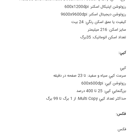
رزولوشن اپتيکال اسکنر:
600x1200dpi
رزولوشن ديجيتال اسکنر:
9600x9600dpi
کيفيت يا عمق اسکن رنگي:
24 بیت
سايز اسکن:
216 میلیمتر
تعداد اسکن اتوماتيک:
35برگ
کپي:
کپي
سرعت کپي سياه و سفيد:
تا 23 صفحه در دقیقه
رزولوشن کپي:
600x600dpi
بزرگنمايي کپي:
25 تا 400 درصد
حداکثر تعداد کپي Multi Copy:
از 1 برگ تا 99 برگ
فکس:
فکس