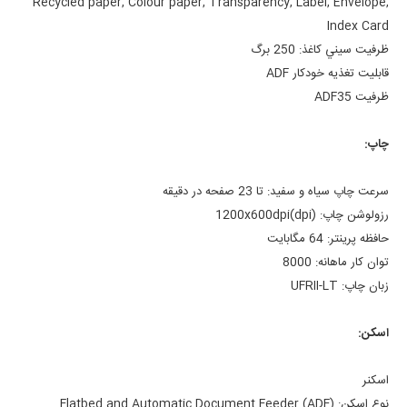
Recycled paper, Colour paper, Transparency, Label, Envelope,
Index Card
ظرفيت سيني کاغذ:
250 برگ
قابليت تغذيه خودکار ADF
ظرفيت ADF
35
چاپ:
سرعت چاپ سياه و سفيد:
تا 23 صفحه در دقیقه
رزولوشن چاپ: (dpi)
1200x600dpi
حافظه پرينتر:
64 مگابايت
توان کار ماهانه:
8000
زبان چاپ:
UFRII-LT
اسکن:
اسکنر
نوع اسکن:
Flatbed and Automatic Document Feeder (ADF)