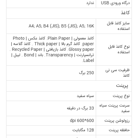
درگاه ورودی USB
ندارد
کاغذ
سایز کاغذ قابل
A4; A5; B4 (JIS); B5 (JIS); A5; 16K
استفاده
کاغذ معمولی | Plain Paper. کاغذ عکس | Photo
paper. کاغذ گرم بالا | Thick paper . کاغذ گلاسه |
نوع کاغذ قابل
Glossy paper. کاغذ بازیافتی | Recycled Paper .
استفاده
ترانسپارنت | Transparency. باند | Bond . لیبل |
Label.
ظرفیت سی نی
250 برگ
کاغذ
پرینت
نوع پرینت
سیاه سفید
سرعت پرینت سیاه
33 برگ در دقیقه
سفید
رزولوشن پرینت
600*600 dpi
حافظه پرینت
128 مگابایت