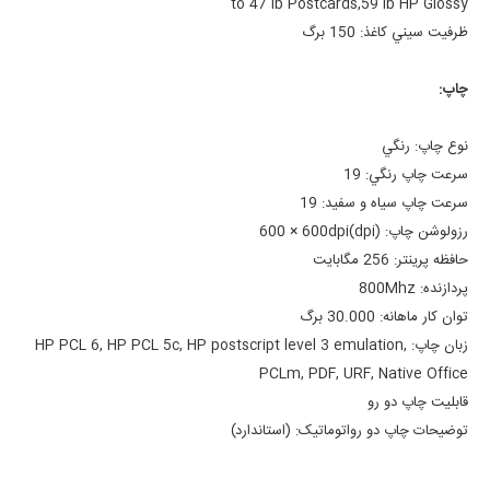
to 47 lb Postcards,59 lb HP Glossy
ظرفيت سيني کاغذ:
150 برگ
چاپ:
نوع چاپ:
رنگي
سرعت چاپ رنگي:
19
سرعت چاپ سياه و سفيد:
19
رزولوشن چاپ: (dpi)
600 × 600dpi
حافظه پرينتر:
256 مگابايت
پردازنده:
800Mhz
توان کار ماهانه:
30.000 برگ
زبان چاپ:
HP PCL 6, HP PCL 5c, HP postscript level 3 emulation,
PCLm, PDF, URF, Native Office
قابليت چاپ دو رو
توضيحات چاپ دو رو
اتوماتیک: (استاندارد)