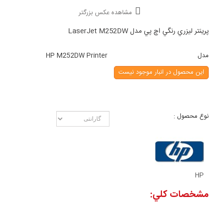
مشاهده عکس بزرگتر
پرينتر ليزري رنگي اچ پي مدل LaserJet M252DW
مدل
HP M252DW Printer
این محصول در انبار موجود نیست
نوع محصول :
HP
مشخصات کلي: