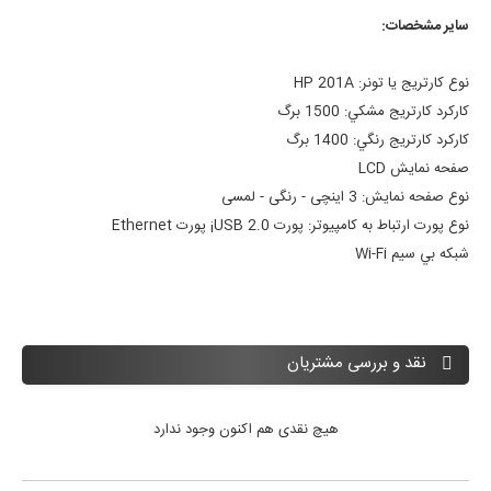
ساير مشخصات:
نوع کارتريج يا تونر:
HP 201A
کارکرد کارتريج مشکي:
1500 برگ
کارکرد کارتريج رنگي:
1400 برگ
صفحه نمايش LCD
نوع صفحه نمايش:
3 اینچی - رنگی - لمسی
نوع پورت ارتباط به کامپيوتر:
پورت USB 2.0¡ پورت Ethernet
شبکه بي سيم Wi-Fi
نقد و بررسی مشتریان
هیچ نقدی هم اکنون وجود ندارد