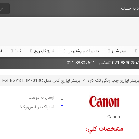
 به حساب
تونر شارژ
تعمیرات و پشتیبانی
شارژ کارتریج
کاغذ
لو
رینتر لیزری چاپ رنگی تک کاره
>
پرينتر ليزري کانن مدل i-SENSYS LBP7018C
ارسال به دوست
اشتراک در فیس‌بوک!
Canon
مشخصات کلي: