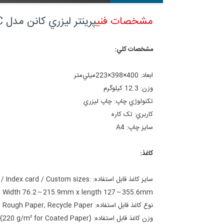
مشخصات فنی
پرينتر ليزري کانن مدل i-SENSYS LBP7018C:
مشخصات کلي:
ابعاد:
400×398×223ميلي‌متر
وزن:
12.3 کيلوگرم
تکنولوژي چاپ:
چاپ ليزري
کاربري:
تک کاره
سايز چاپ:
A4
کاغذ:
سايز کاغذ قابل استفاده:
 / Index card / Custom sizes:
Width 76.2～215.9mm x length 127～355.6mm
نوع کاغذ قابل استفاده:
, Rough Paper, Recycle Paper
وزن کاغذ قابل استفاده:
 (220 g/m² for Coated Paper)