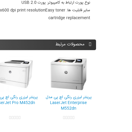
نوع پورت ارتباط به کامپيوتر:
پورت USB 2.0
ساير قابليت ها:
Easy toner
x600 dpi print resolution
cartridge replacement
محصولات مرتبط
 رنگي اچ پي مدل
پرینتر لیزری رنگی اچ پی مدل
LaserJet Pro M452nw
LaserJet 
پرینتر لیزری رنگی اچ پی مد
LaserJet Enterprise
M552dn