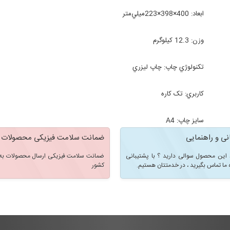
ابعاد:
400×398×223ميلي‌متر
وزن:
12.3 کيلوگرم
تکنولوژي چاپ:
چاپ ليزري
کاربري:
تک کاره
سايز چاپ:
A4
نی و راهنمایی
ضمانت سلامت فیزیکی محصولات
 این محصول سوالی دارید ؟ با پشتیبانی
ضمانت سلامت فیزیکی ارسال محصولات به 
 ما تماس بگیرید ، در خدمتتان هستیم.
کشور