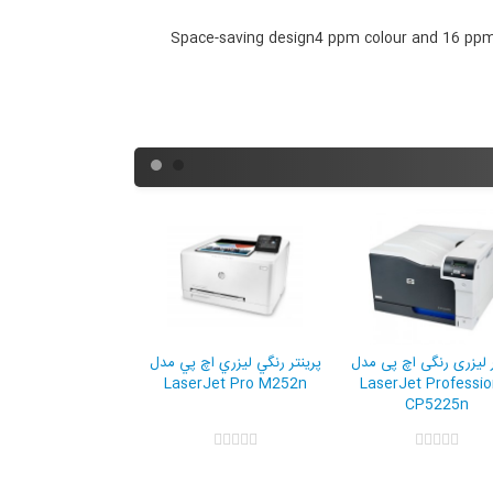
Space-saving design
4 ppm colour and 16 ppm
زری رنگی اچ پی مدل
پرینتر لیزری رنگی اچ پی مدل
پرينتر رنگي ليزري اچ پي
aserJet Pro M252n
LaserJet Professional
LaserJet Enter
CP5225n
M750dn