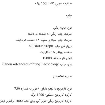
ظرفيت سيني کاغذ :
150 برگ
چاپ:
نوع چاپ:
رنگي
سرعت چاپ رنگي:
4 صفحه در دقیقه
سرعت چاپ سياه و سفيد:
16 صفحه در دقیقه
رزولوشن چاپ: (dpi)
600x600dpi
حافظه پرينتر:
16 مگابايت
توان کار ماهانه:
15000
زبان چاپ:
Canon Advanced Printing Technology
ساير مشخصات:
نوع کارتريج يا تونر:
دارای 4 تونر به شماره 729
کارکرد کارتريج مشکي:
1200 برگ
کارکرد کارتريج رنگي:
تونر آبی برای چاپ 1000 برگ
تونر قرمز برا