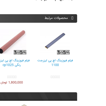
محصولات مرتبط
جت
فیلم فیوزینگ اچ پی لیزرجت
m601
3,800,000 تومان
فیلم فیوزینگ اچ پی لیزرجت
فیلم ف
1100
00