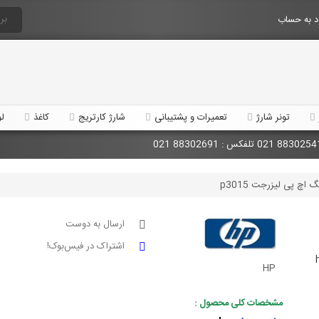
 به حساب
تونر شارژ
تعمیرات و پشتیبانی
شارژ کارتریج
کاغذ
لو
 اچ پی لیزرجت p3015
ارسال به دوست
اشتراک در فیس‌بوک!
HP
مشخصات کلی محصول :