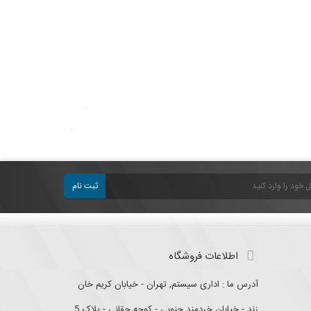
ثبت نام
اطلاعات فروشگاه
آدرس ما : اداری سیستم, تهران - خیابان کریم خان
زند - خیابان خردمند جنوبی - کوچه حقانی - پلاک 5