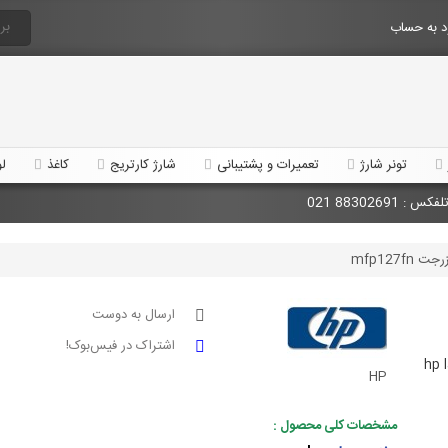
 به حساب
تونر شارژ
تعمیرات و پشتیبانی
شارژ کارتریج
کاغذ
لو
mfp127f
ارسال به دوست
اشتراک در فیس‌بوک!
hp 
HP
مشخصات کلی محصول :