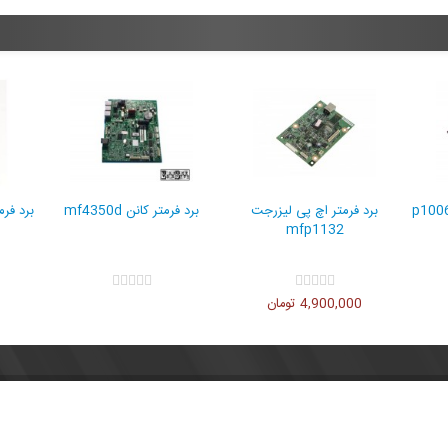
برد فرمتر اچ پی لیزرجت
برد فرمتر کانن mf4350d
برد فرمت
mfp1132
4,900,000 تومان