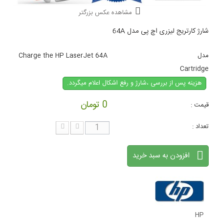
مشاهده عکس بزرگتر
شارژ کارتریج لیزری اچ پی مدل 64A
مدل
Charge the HP LaserJet 64A
Cartridge
هزینه پس از بررسی ،شارژ و رفع اشکال اعلام میگردد.
0 تومان
قیمت :
تعداد :
افزودن به سبد خرید
HP