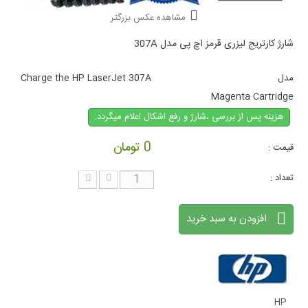
مشاهده عکس بزرگتر
شارژ کارتریج لیزری قرمز اچ پی مدل 307A
مدل
Charge the HP LaserJet 307A
Magenta Cartridge
هزینه پس از بررسی ،شارژ و رفع اشکال اعلام میگردد.
0 تومان
قیمت :
تعداد :
افزودن به سبد خرید
HP