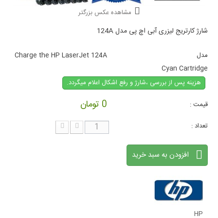
مشاهده عکس بزرگتر
شارژ کارتریج لیزری آبی اچ پی مدل 124A
مدل
Charge the HP LaserJet 124A
Cyan Cartridge
هزینه پس از بررسی ،شارژ و رفع اشکال اعلام میگردد.
0 تومان
قیمت :
تعداد :
افزودن به سبد خرید
HP